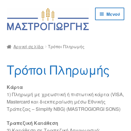
Απευθείας
Μετάβαση
Μενού
μετάβαση
σε
στην
περιεχόμενο
πλοήγηση
Αρχική
Αρχική σελίδα
Τρόποι Πληρωμής
Cargo Kalymnos – Cargo Κάλυμνος
Τρόποι Πληρωμής
Checkout
Δημιουργία Λογαριασμού Χονδρικής
Κάρτα
1) Πληρωμή με χρεωστική ή πιστωτική κάρτα (VISA,
Επικοινωνία
Mastercard και διεκπεραίωση μέσω Εθνικής
Τράπεζας – Simplify NBG) (MASTROGIORGI SONS)
Η Εταιρία
Τραπεζική Κατάθεση
2) Κατάθεση σε Τραπεζικό Λογαριασμό: