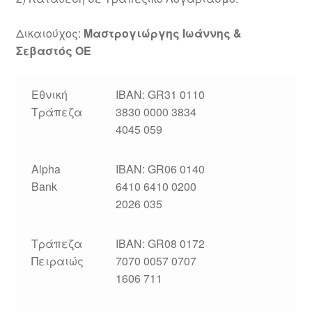
Θέσεις Εργασίας
Δικαιούχος:
Μαστρογιώργης Ιωάννης &
Καλάθι
Σεβαστός ΟΕ
Καταστήματα
Εθνική
IBAN: GR31 0110
Ο λογαριασμός μου
Τράπεζα
3830 0000 3834
4045 059
Όροι χρήσης
Alpha
IBAN: GR06 0140
Πολιτική Απορρήτου
Bank
6410 6410 0200
2026 035
Πολιτική Επιστροφών
Τράπεζα
IBAN: GR08 0172
Τρόποι Αποστολής
Πειραιώς
7070 0057 0707
1606 711
Τρόποι Πληρωμής