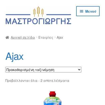
Απευθείας
Μετάβαση
Μενού
μετάβαση
σε
στην
περιεχόμενο
πλοήγηση
Αρχική
Αρχική σελίδα
Εταιρίες
Ajax
Cargo Kalymnos – Cargo Κάλυμνος
Ajax
Checkout
Δημιουργία Λογαριασμού Χονδρικής
Επικοινωνία
Προβάλλονται όλα - 2 αποτελέσματα
Η Εταιρία