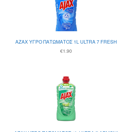
Θέσεις Εργασίας
Καλάθι
Καταστήματα
AZAX ΥΓΡΟ ΠΑΤΩΜΑΤΟΣ 1L ULTRA 7 FRESH
Ο λογαριασμός μου
€
1.90
Όροι χρήσης
Πολιτική Απορρήτου
Πολιτική Επιστροφών
Τρόποι Αποστολής
Τρόποι Πληρωμής