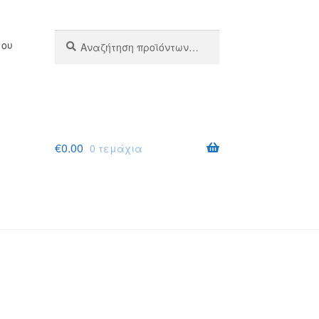
Αναζήτηση
Αναζήτηση
μου
για:
€
0.00
0 τεμάχια
σης