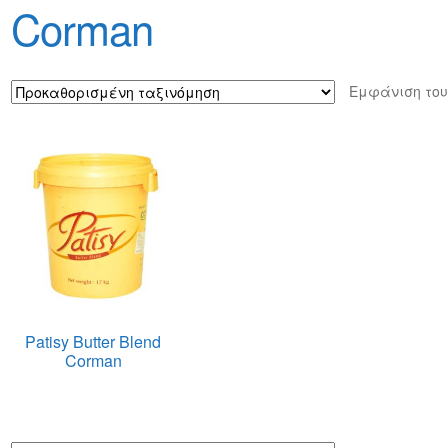
φών
Τρόποι Αποστολής
Τρόποι Πληρωμής
Corman
Εμφάνιση του
Patisy Butter Blend
Corman