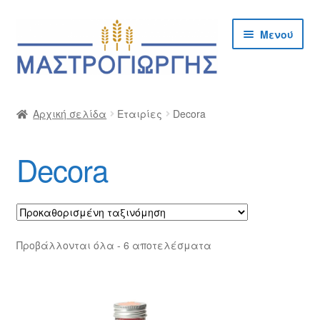
Απευθείας
Μετάβαση
Μενού
μετάβαση
σε
στην
περιεχόμενο
πλοήγηση
Αρχική
Αρχική σελίδα
Εταιρίες
Decora
Cargo Kalymnos – Cargo Κάλυμνος
Decora
Checkout
Δημιουργία Λογαριασμού Χονδρικής
Επικοινωνία
Προβάλλονται όλα - 6 αποτελέσματα
Η Εταιρία