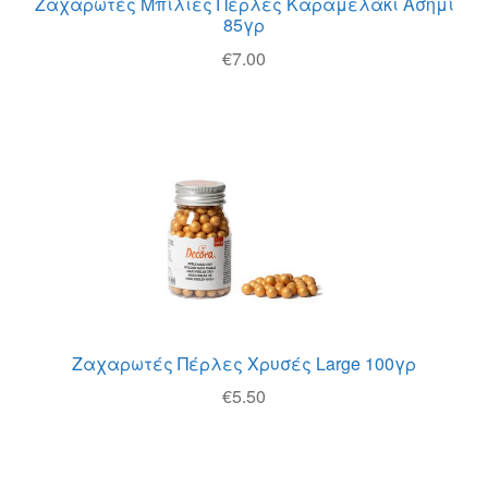
Ζαχαρωτές Μπίλιες Πέρλες Καραμελάκι Ασημί
85γρ
€
7.00
Ζαχαρωτές Πέρλες Χρυσές Large 100γρ
€
5.50