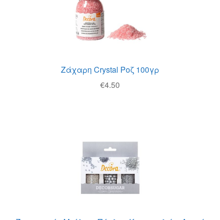
Θέσεις Εργασίας
Καλάθι
Καταστήματα
Ζάχαρη Crystal Ροζ 100γρ
Ο λογαριασμός μου
€
4.50
Όροι χρήσης
Πολιτική Απορρήτου
Πολιτική Επιστροφών
Τρόποι Αποστολής
Τρόποι Πληρωμής