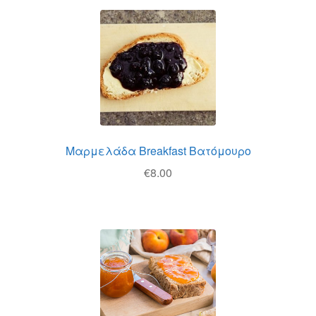
Θέσεις Εργασίας
Καλάθι
Καταστήματα
Ο λογαριασμός μου
Όροι χρήσης
Μαρμελάδα Breakfast Βατόμουρο
€
8.00
Πολιτική Απορρήτου
Πολιτική Επιστροφών
Τρόποι Αποστολής
Τρόποι Πληρωμής