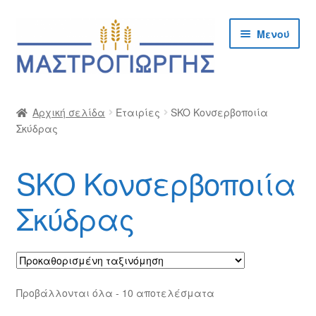
Απευθείας
Μετάβαση
Μενού
μετάβαση
σε
στην
περιεχόμενο
πλοήγηση
Αρχική
Αρχική σελίδα
Εταιρίες
SKO Κονσερβοποιία
Σκύδρας
Cargo Kalymnos – Cargo Κάλυμνος
Checkout
SKO Κονσερβοποιία
Δημιουργία Λογαριασμού Χονδρικής
Σκύδρας
Επικοινωνία
Η Εταιρία
Προβάλλονται όλα - 10 αποτελέσματα