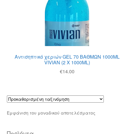
Θέσεις Εργασίας
Καλάθι
Καταστήματα
Ο λογαριασμός μου
Αντισηπτικό χεριών GEL 70 ΒΑΘΜΩΝ 1000ML
VIVIAN (2 Χ 1000ML)
Όροι χρήσης
€
14.00
Πολιτική Απορρήτου
Πολιτική Επιστροφών
Τρόποι Αποστολής
Εμφάνιση του μοναδικού αποτελέσματος
Τρόποι Πληρωμής
Προϊόντα