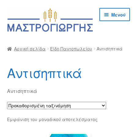
Απευθείας
Μετάβαση
Μενού
μετάβαση
σε
στην
περιεχόμενο
πλοήγηση
Αρχική
Αρχική σελίδα
Είδη Παντοπωλείου
Αντισηπτικά
Cargo Kalymnos – Cargo Κάλυμνος
Αντισηπτικά
Checkout
Δημιουργία Λογαριασμού Χονδρικής
Αντισηπτικά
Επικοινωνία
Εμφάνιση του μοναδικού αποτελέσματος
Η Εταιρία