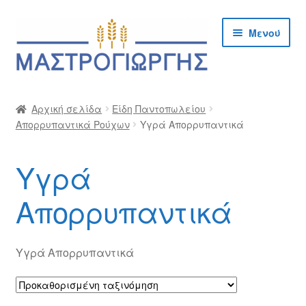
Απευθείας
Μετάβαση
Μενού
μετάβαση
σε
στην
περιεχόμενο
πλοήγηση
Αρχική
Αρχική σελίδα
Είδη Παντοπωλείου
Απορρυπαντικά Ρούχων
Υγρά Απορρυπαντικά
Cargo Kalymnos – Cargo Κάλυμνος
Checkout
Υγρά
Δημιουργία Λογαριασμού Χονδρικής
Απορρυπαντικά
Επικοινωνία
Υγρά Απορρυπαντικά
Η Εταιρία