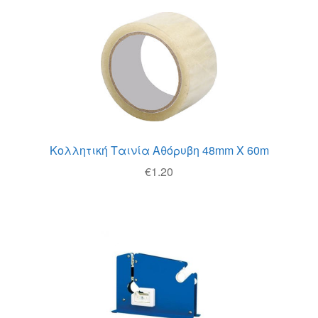
Θέσεις Εργασίας
Καλάθι
Καταστήματα
Ο λογαριασμός μου
Κολλητική Ταινία Αθόρυβη 48mm Χ 60m
Όροι χρήσης
€
1.20
Πολιτική Απορρήτου
Πολιτική Επιστροφών
Τρόποι Αποστολής
Τρόποι Πληρωμής