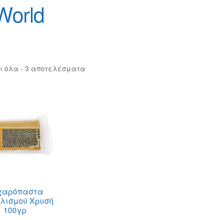
orld
ι όλα - 3 αποτελέσματα
χαρόπαστα
λισμού Χρυσή
100γρ