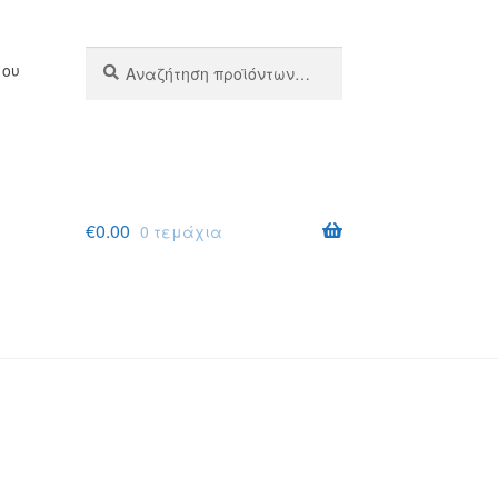
Αναζήτηση
Αναζήτηση
μου
για:
€
0.00
0 τεμάχια
σης