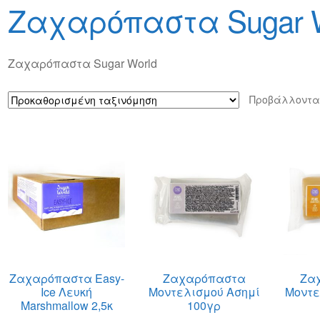
φών
Τρόποι Αποστολής
Τρόποι Πληρωμής
Ζαχαρόπαστα Sugar W
Ζαχαρόπαστα Sugar World
Προβάλλοντα
Ζαχαρόπαστα Easy-
Ζαχαρόπαστα
Ζα
Ice Λευκή
Μοντελισμού Ασημί
Μοντε
Marshmallow 2,5κ
100γρ