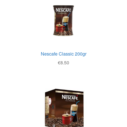
Θέσεις Εργασίας
Καλάθι
Καταστήματα
Ο λογαριασμός μου
Nescafe Classic 200gr
Όροι χρήσης
€
8.50
Πολιτική Απορρήτου
Πολιτική Επιστροφών
Τρόποι Αποστολής
Τρόποι Πληρωμής