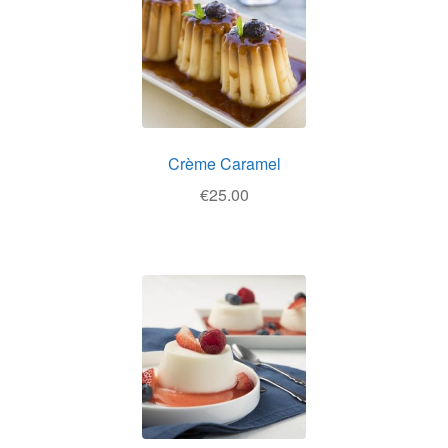
Θέσεις Εργασίας
Καλάθι
Καταστήματα
Ο λογαριασμός μου
Crème Caramel
€
25.00
Όροι χρήσης
Πολιτική Απορρήτου
Πολιτική Επιστροφών
Τρόποι Αποστολής
Τρόποι Πληρωμής