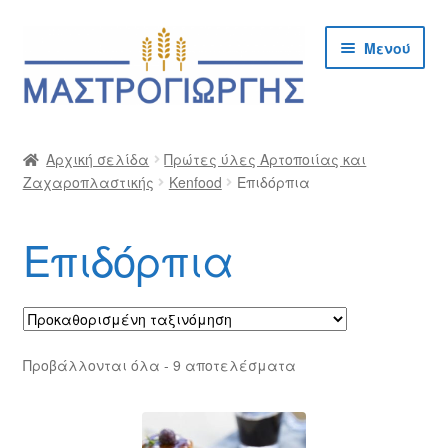
Απευθείας
Μετάβαση
Μενού
μετάβαση
σε
στην
περιεχόμενο
πλοήγηση
Αρχική
Αρχική σελίδα
Πρώτες ύλες Αρτοποιίας και
Ζαχαροπλαστικής
Kenfood
Επιδόρπια
Cargo Kalymnos – Cargo Κάλυμνος
Checkout
Επιδόρπια
Δημιουργία Λογαριασμού Χονδρικής
Επικοινωνία
Προβάλλονται όλα - 9 αποτελέσματα
Η Εταιρία