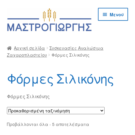
Απευθείας
Μετάβαση
Μενού
μετάβαση
σε
στην
περιεχόμενο
πλοήγηση
Αρχική
Αρχική σελίδα
Συσκευασίες Αναλώσιμα
Ζαχαροπλαστείου
Φόρμες Σιλικόνης
Cargo Kalymnos – Cargo Κάλυμνος
Checkout
Φόρμες Σιλικόνης
Δημιουργία Λογαριασμού Χονδρικής
Φόρμες Σιλικόνης
Επικοινωνία
Η Εταιρία
Προβάλλονται όλα - 5 αποτελέσματα