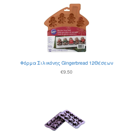
Θέσεις Εργασίας
Καλάθι
Καταστήματα
Ο λογαριασμός μου
Φόρμα Σιλικόνης Gingerbread 12Θέσεων
Όροι χρήσης
€
9.50
Πολιτική Απορρήτου
Πολιτική Επιστροφών
Τρόποι Αποστολής
Τρόποι Πληρωμής