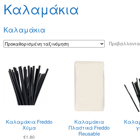
φών
Τρόποι Αποστολής
Τρόποι Πληρωμής
Καλαμάκια
Καλαμάκια
Προβάλλοντα
Καλαμάκια Freddo
Καλαμάκια
Καλαμ
Xύμα
Πλαστικά Freddo
γ
Reusable
€
1.80