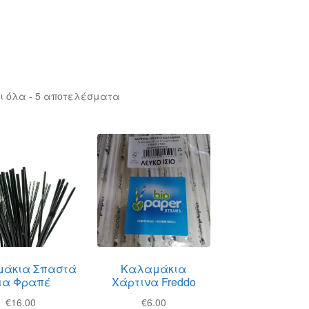
ι όλα - 5 αποτελέσματα
άκια Σπαστά
Καλαμάκια
ια Φραπέ
Χάρτινα Freddo
€
16.00
€
6.00