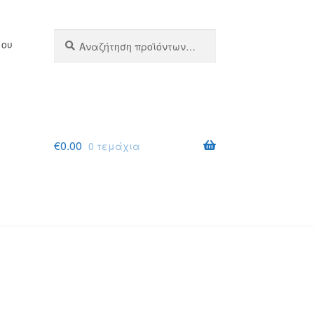
Αναζήτηση
Αναζήτηση
μου
για:
€
0.00
0 τεμάχια
σης