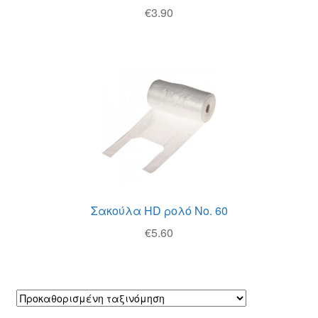
€
3.90
Σακούλα HD ρολό Νο. 60
€
5.60