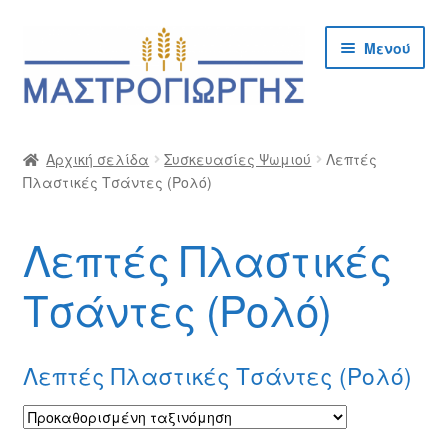
Απευθείας
Μετάβαση
Μενού
μετάβαση
σε
στην
περιεχόμενο
πλοήγηση
Αρχική
Αρχική σελίδα
Συσκευασίες Ψωμιού
Λεπτές
Πλαστικές Τσάντες (Ρολό)
Cargo Kalymnos – Cargo Κάλυμνος
Checkout
Λεπτές Πλαστικές
Δημιουργία Λογαριασμού Χονδρικής
Τσάντες (Ρολό)
Επικοινωνία
Λεπτές Πλαστικές Τσάντες (Ρολό)
Η Εταιρία