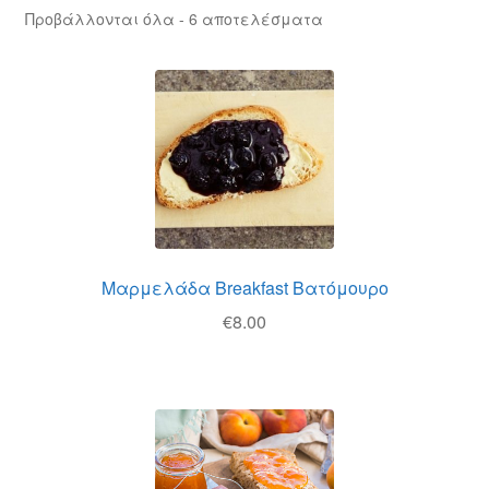
Θέσεις Εργασίας
Προβάλλονται όλα - 6 αποτελέσματα
Καλάθι
Καταστήματα
Ο λογαριασμός μου
Όροι χρήσης
Μαρμελάδα Breakfast Βατόμουρο
Πολιτική Απορρήτου
€
8.00
Πολιτική Επιστροφών
Τρόποι Αποστολής
Τρόποι Πληρωμής