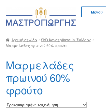
Απευθείας
Μετάβαση
Μενού
μετάβαση
σε
στην
περιεχόμενο
πλοήγηση
Αρχική
Αρχική σελίδα
SKO Κονσερβοποιία Σκύδρας
Μαρμελάδες πρωινού 60% φρούτο
Cargo Kalymnos – Cargo Κάλυμνος
Checkout
Μαρμελάδες
Δημιουργία Λογαριασμού Χονδρικής
πρωινού 60%
φρούτο
Επικοινωνία
Η Εταιρία