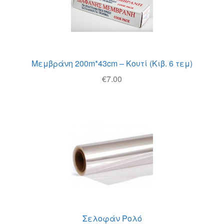
Μεμβράνη 200m*43cm – Κουτί (Κιβ. 6 τεμ)
€
7.00
Σελοφάν Ρολό