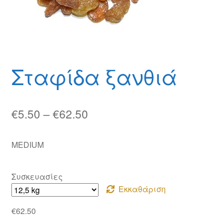
Θέσεις Εργασίας
Καλάθι
Καταστήματα
Σταφίδα ξανθιά
Ο λογαριασμός μου
Όροι χρήσης
Price
€
5.50
–
€
62.50
range:
Πολιτική Απορρήτου
MEDIUM
€5.50
Πολιτική Επιστροφών
through
Συσκευασίες
€62.50
Τρόποι Αποστολής
Εκκαθάριση
€
62.50
Τρόποι Πληρωμής