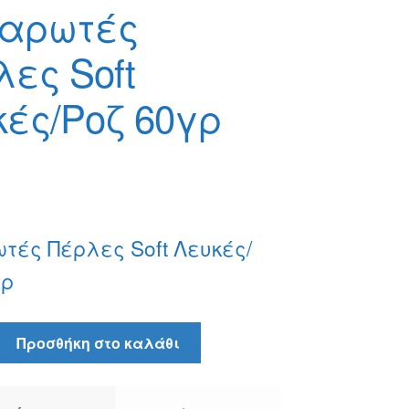
αρωτές
ες Soft
κές/Ροζ 60γρ
τές Πέρλες Soft Λευκές/
γρ
ς
Προσθήκη στο καλάθι