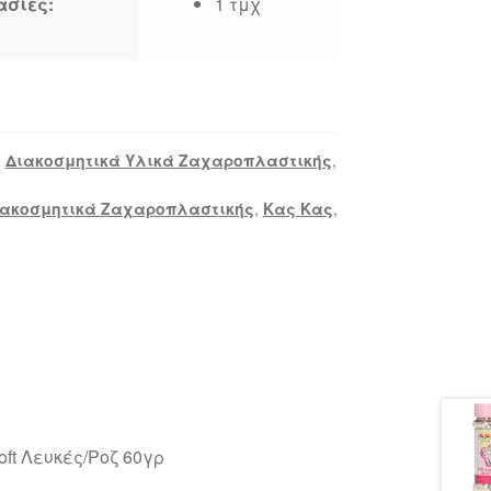
ασίες:
1 τμχ
:
Διακοσμητικά Υλικά Ζαχαροπλαστικής
,
ιακοσμητικά Ζαχαροπλαστικής
,
Κας Κας
,
ft Λευκές/Ροζ 60γρ