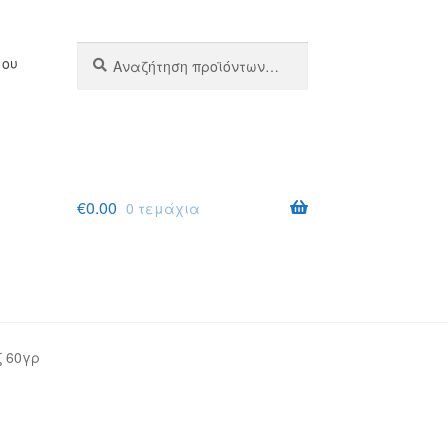
Αναζήτηση
Αναζήτηση
μου
για:
€
0.00
0 τεμάχια
ζ 60γρ
σης