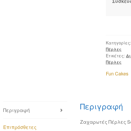
Συσκευ
Ροζ
60γρ
ποσότητα
Κατηγορίες
Πέρλες
Ετικέτες:
Δ
Πέρλες
Fun Cakes
Περιγραφή
Περιγραφή
Ζαχαρωτές Πέρλες So
Επιπρόσθετες