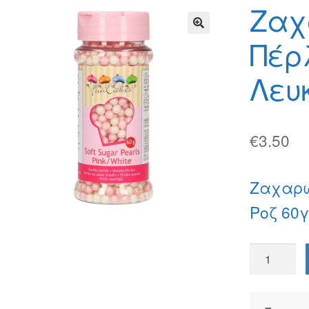
φών
Τρόποι Αποστολής
Τρόποι Πληρωμής
Ζαχ
Πέρλ
🔍
Λευ
€
3.50
Ζαχαρω
Ροζ 60
Ζαχαρωτέ
Πέρλες
Soft
Λευκές/