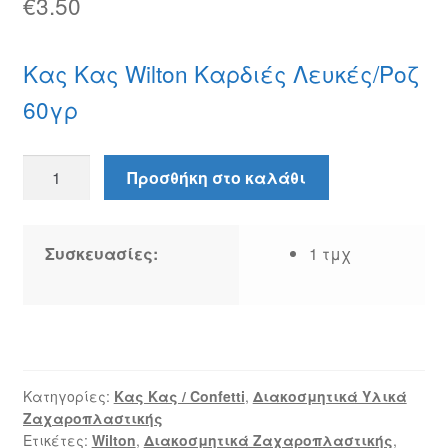
€
3.50
Κας Κας Wilton Καρδιές Λευκές/Ροζ
60γρ
Κας
Προσθήκη στο καλάθι
Κας
Wilton
Καρδιές
Συσκευασίες:
1 τμχ
Λευκές/
Ροζ
60γρ
ποσότητα
Κατηγορίες:
Κας Κας / Confetti
,
Διακοσμητικά Υλικά
Ζαχαροπλαστικής
Ετικέτες:
Wilton
,
Διακοσμητικά Ζαχαροπλαστικής
,