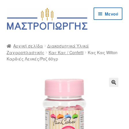
Απευθείας
Μετάβαση
Μενού
μετάβαση
σε
στην
περιεχόμενο
πλοήγηση
Αρχική
Αρχική σελίδα
Διακοσμητικά Υλικά
Ζαχαροπλαστικής
Κας Κας / Confetti
Κας Κας Wilton
Cargo Kalymnos – Cargo Κάλυμνος
Καρδιές Λευκές/Ροζ 60γρ
Checkout
Δημιουργία Λογαριασμού Χονδρικής
🔍
Επικοινωνία
Η Εταιρία