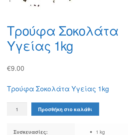
Θέσεις Εργασίας
Καλάθι
Τρούφα Σοκολάτα
Καταστήματα
Υγείας 1kg
Ο λογαριασμός μου
Όροι χρήσης
€
9.00
Πολιτική Απορρήτου
Τρούφα Σοκολάτα Υγείας 1kg
Πολιτική Επιστροφών
Τρούφα
Προσθήκη στο καλάθι
Τρόποι Αποστολής
Σοκολάτα
Υγείας
Τρόποι Πληρωμής
1kg
Συσκευασίες:
1 kg