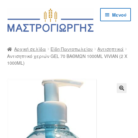
Απευθείας
Μετάβαση
Μενού
μετάβαση
σε
στην
περιεχόμενο
πλοήγηση
Αρχική
Αρχική σελίδα
Είδη Παντοπωλείου
Αντισηπτικά
Αντισηπτικό χεριών GEL 70 ΒΑΘΜΩΝ 1000ML VIVIAN (2 Χ
Cargo Kalymnos – Cargo Κάλυμνος
1000ML)
Checkout
Δημιουργία Λογαριασμού Χονδρικής
🔍
Επικοινωνία
Η Εταιρία