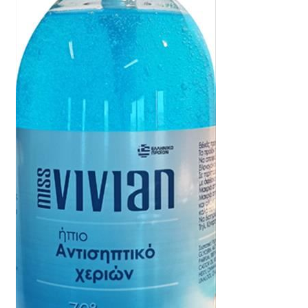
Θέσεις Εργασίας
Καλάθι
Καταστήματα
Ο λογαριασμός μου
Όροι χρήσης
Πολιτική Απορρήτου
Πολιτική Επιστροφών
Τρόποι Αποστολής
Τρόποι Πληρωμής