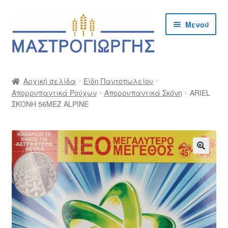
Απευθείας
Μετάβαση
Μενού
μετάβαση
σε
στην
περιεχόμενο
πλοήγηση
Αρχική
Αρχική σελίδα
Είδη Παντοπωλείου
Απορρυπαντικά Ρούχων
Απορρυπαντικά Σκόνη
ARIEL
Cargo Kalymnos – Cargo Κάλυμνος
ΣΚΟΝΗ 56MEZ ALPINE
Checkout
Δημιουργία Λογαριασμού Χονδρικής
🔍
Επικοινωνία
Η Εταιρία