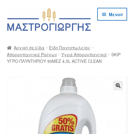
Απευθείας
Μετάβαση
Μενού
μετάβαση
σε
στην
περιεχόμενο
πλοήγηση
Αρχική
Αρχική σελίδα
Είδη Παντοπωλείου
Απορρυπαντικά Ρούχων
Υγρά Απορρυπαντικά
SKIP
Cargo Kalymnos – Cargo Κάλυμνος
ΥΓΡΟ ΠΛΥΝΤΗΡΙΟΥ 90ΜΕΖ 4,5L ACTIVE CLEAN
Checkout
Δημιουργία Λογαριασμού Χονδρικής
🔍
Επικοινωνία
Η Εταιρία