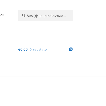
Αναζήτηση
Αναζήτηση
μου
για:
€
0.00
0 τεμάχια
σης