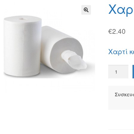
φών
Τρόποι Αποστολής
Τρόποι Πληρωμής
Χαρ
🔍
€
2.40
Χαρτί κ
Χαρτί
κουζίνας
ποσότητα
Συσκευ