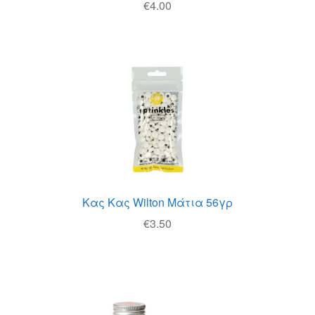
€
4.00
Κας Κας Wilton Μάτια 56γρ
€
3.50