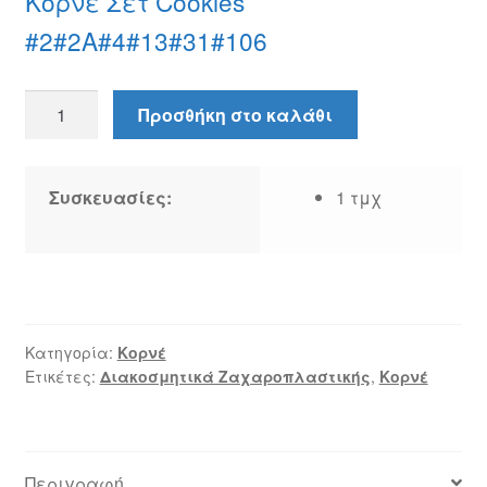
Κορνέ Σετ Cookies
#2#2Α#4#13#31#106
Κορνέ
Προσθήκη στο καλάθι
Σετ
Cookies
#2#2Α#4#13#31#106
Συσκευασίες:
1 τμχ
ποσότητα
Κατηγορία:
Κορνέ
Ετικέτες:
Διακοσμητικά Ζαχαροπλαστικής
,
Κορνέ
Περιγραφή