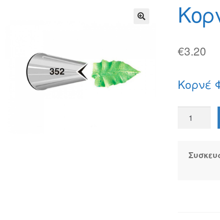
φών
Τρόποι Αποστολής
Τρόποι Πληρωμής
Κορ
🔍
€
3.20
Κορνέ 
Κορνέ
Φύλλο
#352
ποσότητα
Συσκευ