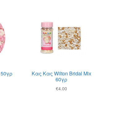
 50γρ
Κας Κας Wilton Bridal Mix
60γρ
€
4.00