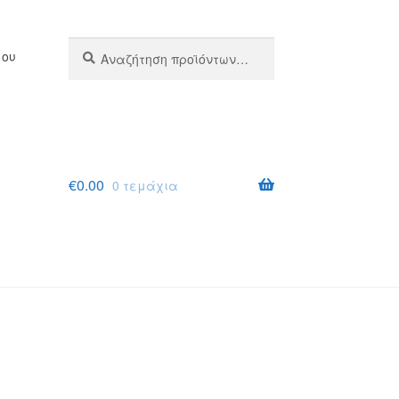
Αναζήτηση
Αναζήτηση
μου
για:
€
0.00
0 τεμάχια
σης