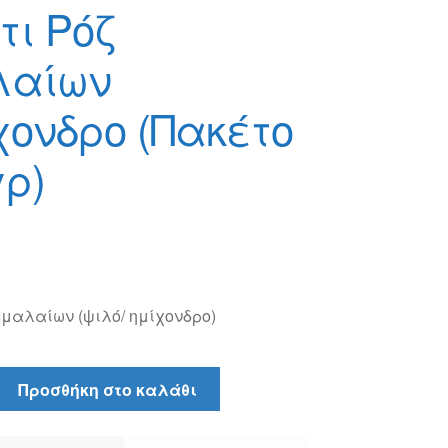
τι Ρόζ
λαίων
χονδρο (Πακέτο
γρ)
Ιμαλαίων (ψιλό/ ημίχονδρο)
Προσθήκη στο καλάθι