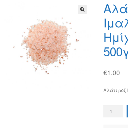
φών
Τρόποι Αποστολής
Τρόποι Πληρωμής
Αλά
Ιμα
🔍
Ημί
500
€
1.00
Αλάτι ροζ 
Αλάτι
Ρόζ
Ιμαλαίων