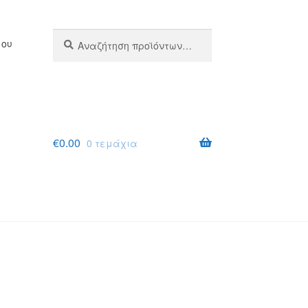
Αναζήτηση
Αναζήτηση
μου
για:
€
0.00
0 τεμάχια
σης