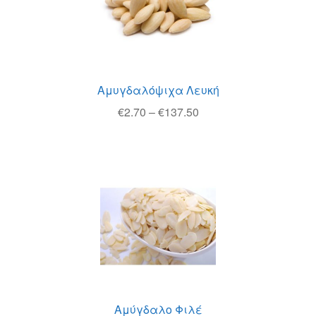
Αμυγδαλόψιχα Λευκή
Price
€
2.70
–
€
137.50
range:
€2.70
through
€137.50
Αμύγδαλο Φιλέ