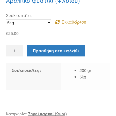
Αράπικο φυστίκι (Φλοιού)
€1.00
through
Συσκευασίες
€25.00
Εκκαθάριση
€
25.00
Αράπικο
Προσθήκη στο καλάθι
φυστίκι
(Φλοιού)
ποσότητα
Συσκευασίες:
200 gr
5kg
Κατηγορία:
Ξηροί καρποί (Ωμοί)