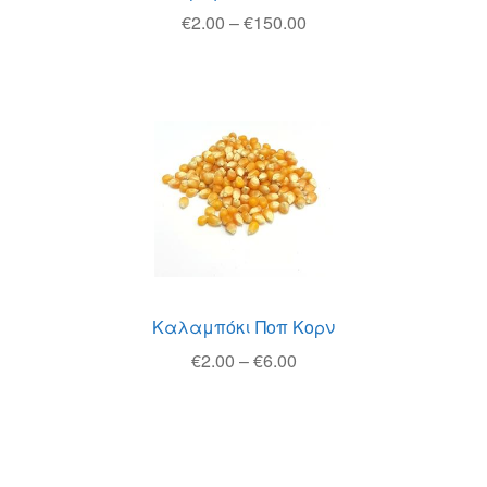
Price
€
2.00
–
€
150.00
range:
€2.00
through
€150.00
Καλαμπόκι Ποπ Κορν
Price
€
2.00
–
€
6.00
range:
€2.00
through
€6.00