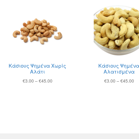
Κάσιους Ψημένα Χωρίς
Κάσιους Ψημέν
Αλάτι
Αλατισμένα
Price
Pr
€
3.00
–
€
45.00
€
3.00
–
€
45.00
range:
ra
€3.00
€3
through
th
€45.00
€4