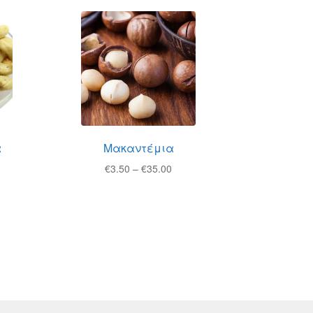
α
Μακαντέμια
Price
€
3.50
–
€
35.00
ice
range:
nge:
€3.50
.00
through
rough
€35.00
5.00