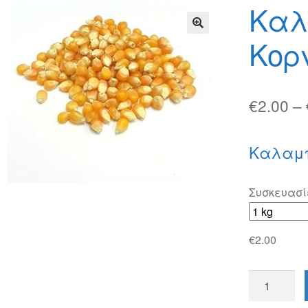
φών
Τρόποι Αποστολής
Τρόποι Πληρωμής
Καλ
Κορ
🔍
€
2.00
–
Καλαμπ
Συσκευασί
€
2.00
Καλαμπόκ
Ποπ