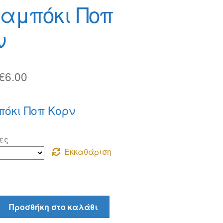
αμπόκι Ποπ
ν
Price
€
6.00
range:
όκι Ποπ Κορν
€2.00
through
ες
€6.00
Εκκαθάριση
ι
Προσθήκη στο καλάθι