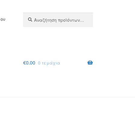
Αναζήτηση
Αναζήτηση
μου
για:
€
0.00
0 τεμάχια
σης