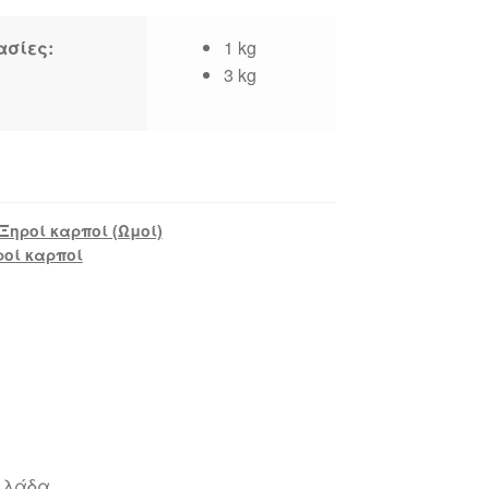
ασίες:
1 kg
3 kg
Ξηροί καρποί (Ωμοί)
ροί καρποί
λλάδα