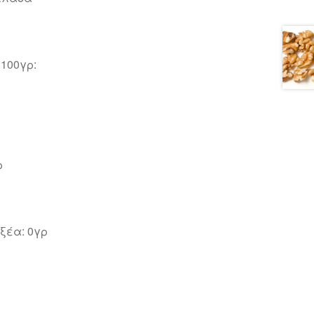
100γρ:
ρ
ξέα: 0γρ