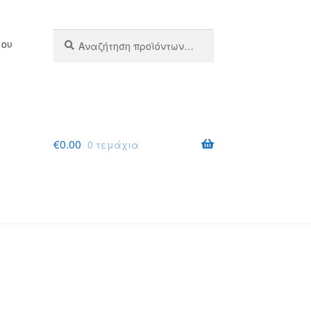
Αναζήτηση
Αναζήτηση
μου
για:
€
0.00
0 τεμάχια
σης