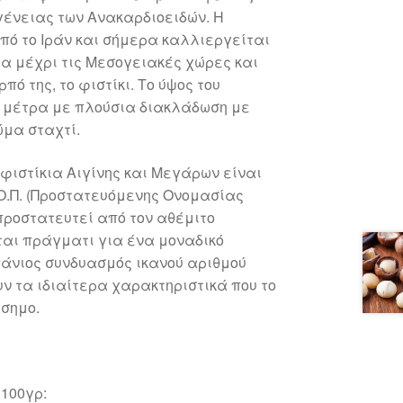
ογένειας των Ανακαρδιοειδών. Η
πό το Ιράν και σήμερα καλλιεργείται
ία μέχρι τις Μεσογειακές χώρες και
ρπό της, το φιστίκι. Το ύψος του
0 μέτρα με πλούσια διακλάδωση με
ώμα σταχτί.
φιστίκια Αιγίνης και Μεγάρων είναι
.Ο.Π. (Προστατευόμενης Ονομασίας
προστατευτεί από τον αθέμιτο
ται πράγματι για ένα μοναδικό
πάνιος συνδυασμός ικανού αριθμού
ν τα ιδιαίτερα χαρακτηριστικά που το
άσημο.
100γρ: