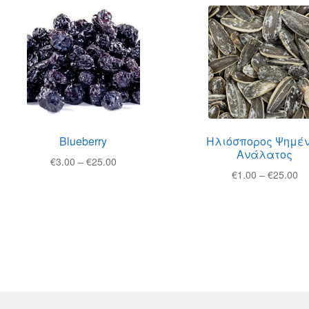
Blueberry
Ηλιόσπορος Ψημέ
Ανάλατος
Price
€
3.00
–
€
25.00
Pr
€
1.00
–
€
25.00
range:
ra
€3.00
€1
through
th
€25.00
€2