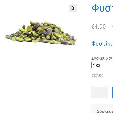
φών
Τρόποι Αποστολής
Τρόποι Πληρωμής
Φυστ
🔍
€
4.00
–
Φυστίκι
Συσκευασί
€
37.00
Φυστίκι
Αιγίνης
ποσότητα
Συσκευ