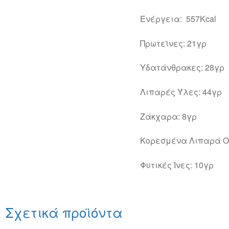
Ενέργεια: 557Kcal
Πρωτεϊνες: 21γρ
Υδατάνθρακες: 28γρ
Λιπαρές Ύλες: 44γρ
Ζάκχαρα: 8γρ
Κορεσμένα Λιπαρά Ο
Φυτικές Ίνες: 10γρ
Σχετικά προϊόντα