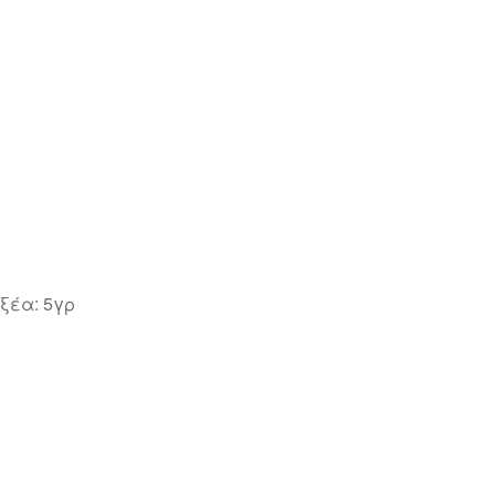
ξέα: 5γρ