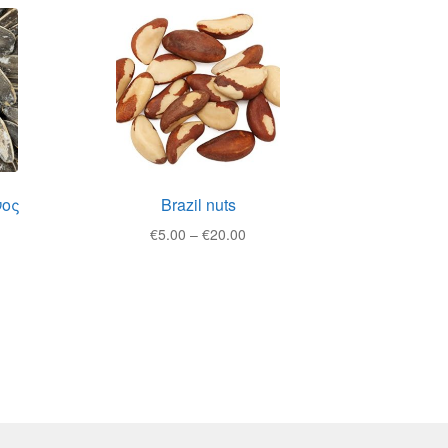
νος
Brazil nuts
Price
€
5.00
–
€
20.00
ice
range:
nge:
€5.00
.00
through
rough
€20.00
5.00