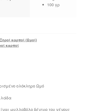
100 γρ
Ξηροί καρποί (Ωμοί)
ροί καρποί
αρισμένο ολόκληρο Ωμό
λλάδα
) είναι φυλλοβόλο δέντρο του γένους