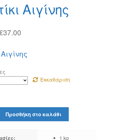
ίκι Αιγίνης
Price
€
37.00
range:
 Αιγίνης
€4.00
through
ες
€37.00
Εκκαθάριση
Προσθήκη στο καλάθι
ασίες:
1 kg