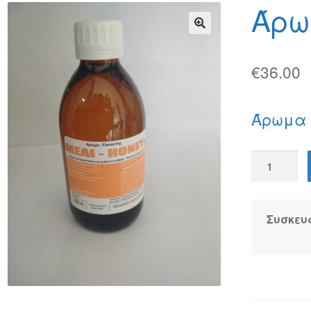
φών
Τρόποι Αποστολής
Τρόποι Πληρωμής
Άρω
🔍
€
36.00
Άρωμα 
Άρωμα
Μελιού
ποσότητα
Συσκευ