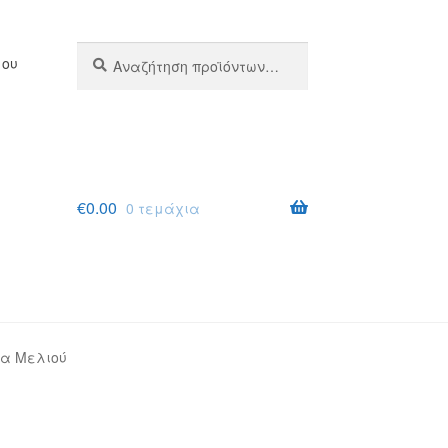
Αναζήτηση
Αναζήτηση
μου
για:
€
0.00
0 τεμάχια
α Μελιού
σης