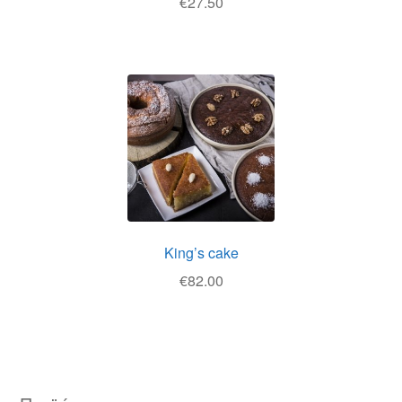
€
27.50
King’s cake
€
82.00