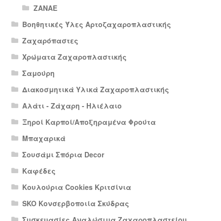
ΖΑΝΑΕ
Βοηθητικές Ύλες Αρτοζαχαροπλαστικής
Ζαχαρόπαστες
Χρώματα Ζαχαροπλαστικής
Σαμούρη
Διακοσμητικά Υλικά Ζαχαροπλαστικής
Αλάτι - Ζάχαρη - Ηλιέλαιο
Ξηροί Καρποί/Αποξηραμένα Φρούτα
Μπαχαρικά
Σουσάμι Σπόρια Decor
Καφέδες
Κουλούρια Cookies Κριτσίνια
SKO Κονσερβοποιία Σκύδρας
Συσκευασίες Αναλώσιμα Ζαχαροπλαστείου