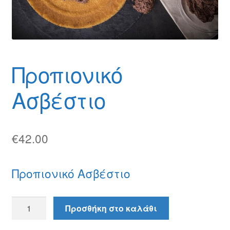
Θέσεις Εργασίας
Καλάθι
Καταστήματα
Προπιονικό
Ο λογαριασμός μου
Ασβέστιο
Όροι χρήσης
€
42.00
Πολιτική Απορρήτου
Πολιτική Επιστροφών
Προπιονικό Ασβέστιο
Τρόποι Αποστολής
Προπιονικό
Προσθήκη στο καλάθι
Ασβέστιο
Τρόποι Πληρωμής
ποσότητα