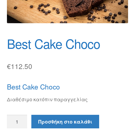
Θέσεις Εργασίας
Καλάθι
Καταστήματα
Best Cake Choco
Ο λογαριασμός μου
Όροι χρήσης
€
112.50
Πολιτική Απορρήτου
Best Cake Choco
Πολιτική Επιστροφών
Διαθέσιμο κατόπιν παραγγελίας
Τρόποι Αποστολής
Best
Προσθήκη στο καλάθι
Cake
Τρόποι Πληρωμής
Choco