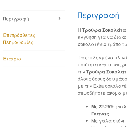
Περιγραφή
Περιγραφή
Η
Τρούφα Σοκολάτα
Επιπρόσθετες
εγγύηση για να διακ
Πληροφορίες
σοκολατένιο τρόπο τι
Τα επιλεγμένα υλικά,
Εταιρία
ποιότητα και το υπέ
την
Τρούφα Σοκολά
όλους όσους δοκιμάσ
με την Extra σοκολατ
οπωσδήποτε ακόμα μι
Με 22-25% επι
Γκάνας
Με γάλα σκόνη 