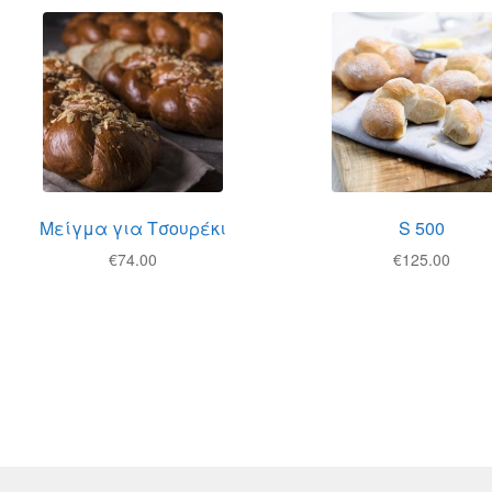
Μείγμα για Τσουρέκι
S 500
€
74.00
€
125.00