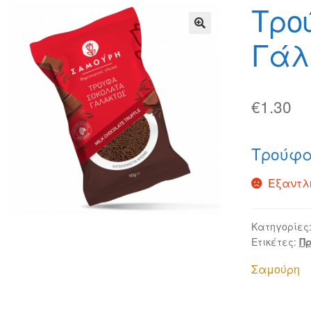
φών
Τρόποι Αποστολής
Τρόποι Πληρωμής
Τρο
Γάλ
🔍
€
1.30
Τρούφα
Εξαντλ
Κατηγορίες
Ετικέτες:
Πρ
Σαμούρη