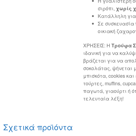
Η γυαλιστερή ό
σιρόπι,
χωρίς χ
Κατάλληλη για
Σε συσκευασία 
οικιακή ζαχαρο
ΧΡΗΣΕΙΣ: Η
Τρούφα 
ιδανική για να καλύ
βράζεται για να απο
σοκολάτας, ψήνεται μ
μπισκότα, cookies και
τούρτες, muffins, cupca
παγωτά, γιαούρτι ή ό
τελευταία λέξη!
Σχετικά προϊόντα