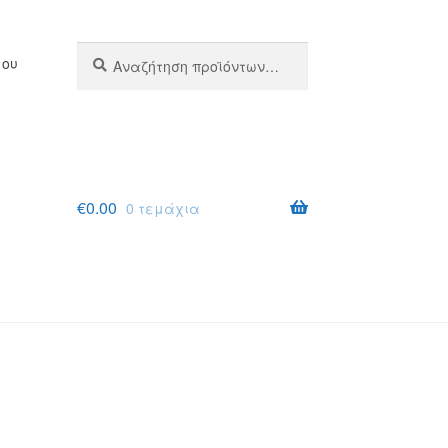
Αναζήτηση
Αναζήτηση
μου
για:
€
0.00
0 τεμάχια
σης