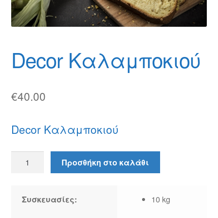
Θέσεις Εργασίας
Καλάθι
Decor Καλαμποκιού
Καταστήματα
Ο λογαριασμός μου
€
40.00
Όροι χρήσης
Decor Καλαμποκιού
Πολιτική Απορρήτου
Πολιτική Επιστροφών
Decor
Προσθήκη στο καλάθι
Καλαμποκιού
Τρόποι Αποστολής
ποσότητα
Συσκευασίες:
10 kg
Τρόποι Πληρωμής