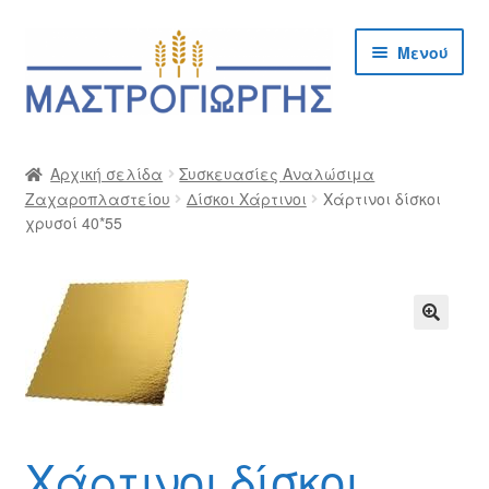
Απευθείας
Μετάβαση
Μενού
μετάβαση
σε
στην
περιεχόμενο
πλοήγηση
Αρχική
Αρχική σελίδα
Συσκευασίες Αναλώσιμα
Ζαχαροπλαστείου
Δίσκοι Χάρτινοι
Χάρτινοι δίσκοι
Cargo Kalymnos – Cargo Κάλυμνος
χρυσοί 40*55
Checkout
Δημιουργία Λογαριασμού Χονδρικής
🔍
Επικοινωνία
Η Εταιρία
Χάρτινοι δίσκοι