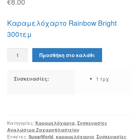
€
8.00
Καραμελόχαρτο Rainbow Bright
300τεμ
Καραμελόχαρτο
Προσθήκη στο καλάθι
Rainbow
Bright
300τεμ
Συσκευασίες:
1 τμχ
ποσότητα
Κατηγορίες:
Καραμελόχαρτα
,
Συσκευασίες
Αναλώσιμα Ζαχαροπλαστείου
Ετικέτες:
SugarWorld
,
καραμελόχαρτο
,
Συσκευασίες