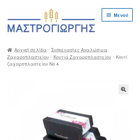
Απευθείας
Μετάβαση
Μενού
μετάβαση
σε
στην
περιεχόμενο
πλοήγηση
Αρχική
Αρχική σελίδα
Συσκευασίες Αναλώσιμα
Ζαχαροπλαστείου
Κουτιά Ζαχαροπλαστείου
Κουτί
Cargo Kalymnos – Cargo Κάλυμνος
ζαχαροπλαστείου Νο 4
Checkout
Δημιουργία Λογαριασμού Χονδρικής
🔍
Επικοινωνία
Η Εταιρία