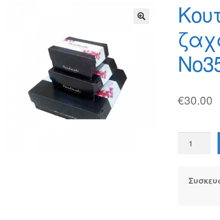
φών
Τρόποι Αποστολής
Τρόποι Πληρωμής
Κουτ
ζαχ
🔍
Νο3
€
30.00
Κουτί
ζαχαροπλ
Νο35
ποσότητα
Συσκευ