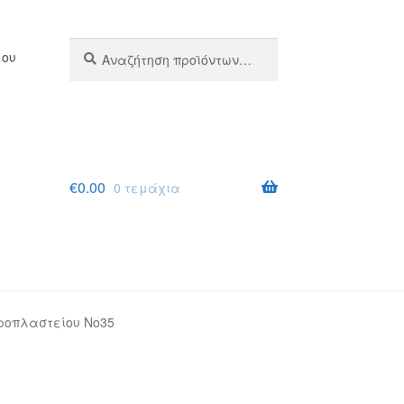
Αναζήτηση
Αναζήτηση
μου
για:
€
0.00
0 τεμάχια
ροπλαστείου Νο35
σης