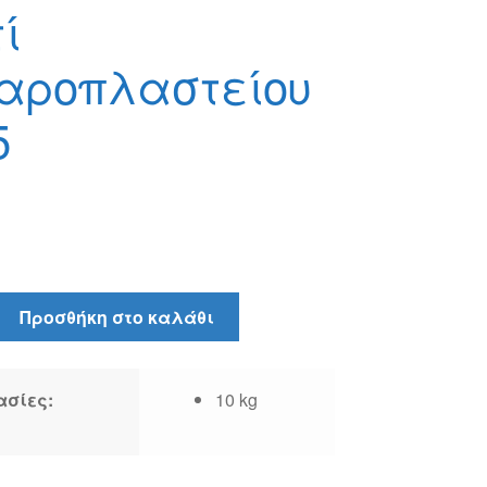
ί
αροπλαστείου
5
Προσθήκη στο καλάθι
αστείου
ασίες:
10 kg