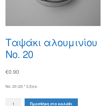
Θέσεις Εργασίας
Καλάθι
Καταστήματα
Ταψάκι αλουμινίου
Ο λογαριασμός μου
Νο. 20
Όροι χρήσης
Πολιτική Απορρήτου
€
0.90
Πολιτική Επιστροφών
Νο. 20 (20 * 3,5)εκ.
Τρόποι Αποστολής
Τρόποι Πληρωμής
Ταψάκι
Προσθήκη στο καλάθι