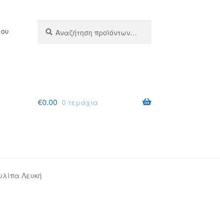
Αναζήτηση
Αναζήτηση
μου
για:
€
0.00
0 τεμάχια
υλίπα Λευκή
σης