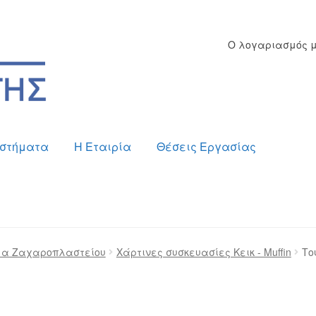
Ο λογαριασμός 
στήματα
Η Εταιρία
Θέσεις Εργασίας
ος
Checkout
Δημιουργία Λογαριασμού Χονδρικής
μα Ζαχαροπλαστείου
Χάρτινες συσκευασίες Κεικ - Muffin
Το
ίας
Καλάθι
Καταστήματα
Ο λογαριασμός μου
Όροι χρή