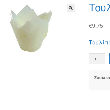
φών
Τρόποι Αποστολής
Τρόποι Πληρωμής
Του
🔍
€
9.75
Τουλίπ
Τουλίπα
Λευκή
ποσότητα
Συσκευ