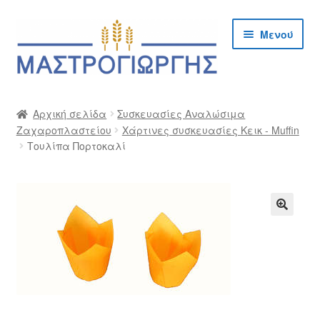
Απευθείας
Μετάβαση
Μενού
μετάβαση
σε
στην
περιεχόμενο
πλοήγηση
Αρχική
Αρχική σελίδα
Συσκευασίες Αναλώσιμα
Ζαχαροπλαστείου
Χάρτινες συσκευασίες Κεικ - Muffin
Cargo Kalymnos – Cargo Κάλυμνος
Τουλίπα Πορτοκαλί
Checkout
Δημιουργία Λογαριασμού Χονδρικής
🔍
Επικοινωνία
Η Εταιρία