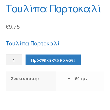
Θέσεις Εργασίας
Τουλίπα Πορτοκαλί
Καλάθι
€
9.75
Καταστήματα
Ο λογαριασμός μου
Τουλίπα Πορτοκαλί
Όροι χρήσης
Τουλίπα
Προσθήκη στο καλάθι
Πορτοκαλί
Πολιτική Απορρήτου
ποσότητα
Πολιτική Επιστροφών
Συσκευασίες:
150 τμχ
Τρόποι Αποστολής
Τρόποι Πληρωμής