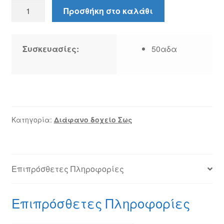
Διάφανο
Προσθήκη στο καλάθι
δοχείο
σώς
(180ml)
Συσκευασίες:
50αδα
ποσότητα
Κατηγορία:
Διάφανο δοχείο Σως
Επιπρόσθετες Πληροφορίες
Επιπρόσθετες Πληροφορίες