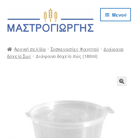
Απευθείας
Μετάβαση
Μενού
μετάβαση
σε
στην
περιεχόμενο
πλοήγηση
Αρχική
Αρχική σελίδα
Συσκευασίες Φαγητού
Διάφανο
δοχείο Σως
Διάφανο δοχείο σώς (180ml)
Cargo Kalymnos – Cargo Κάλυμνος
Checkout
Δημιουργία Λογαριασμού Χονδρικής
🔍
Επικοινωνία
Η Εταιρία