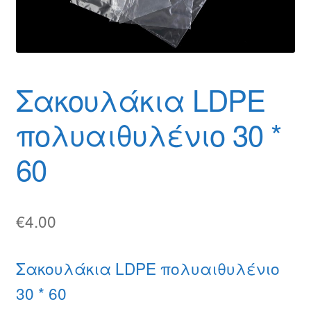
Θέσεις Εργασίας
Καλάθι
Καταστήματα
Σακουλάκια LDPE
Ο λογαριασμός μου
πολυαιθυλένιο 30 *
Όροι χρήσης
60
Πολιτική Απορρήτου
€
4.00
Πολιτική Επιστροφών
Τρόποι Αποστολής
Σακουλάκια LDPE πολυαιθυλένιο
30 * 60
Τρόποι Πληρωμής