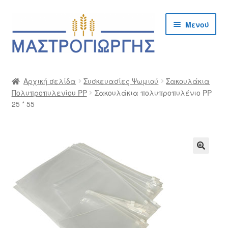
Απευθείας
Μετάβαση
Μενού
μετάβαση
σε
στην
περιεχόμενο
πλοήγηση
Αρχική
Αρχική σελίδα
Συσκευασίες Ψωμιού
Σακουλάκια
Πολυπροπυλενίου PP
Σακουλάκια πολυπροπυλένιο PP
Cargo Kalymnos – Cargo Κάλυμνος
25 * 55
Checkout
Δημιουργία Λογαριασμού Χονδρικής
🔍
Επικοινωνία
Η Εταιρία