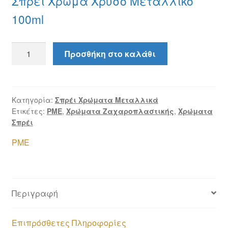
Σπρέι Χρώμα Χρυσό Μεταλλικό
100ml
Σπρέι
Προσθήκη στο καλάθι
Χρώμα
Χρυσό
Μεταλλικό
ποσότητα
Κατηγορία:
Σπρέι Χρώματα Μεταλλικά
Ετικέτες:
PME
,
Χρώματα Ζαχαροπλαστικής
,
Χρώματα
Σπρέι
PME
Περιγραφή
Επιπρόσθετες Πληροφορίες