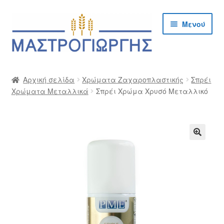
Απευθείας
Μετάβαση
Μενού
μετάβαση
σε
στην
περιεχόμενο
πλοήγηση
Αρχική
Αρχική σελίδα
Χρώματα Ζαχαροπλαστικής
Σπρέι
Χρώματα Μεταλλικά
Σπρέι Χρώμα Χρυσό Μεταλλικό
Cargo Kalymnos – Cargo Κάλυμνος
Checkout
Δημιουργία Λογαριασμού Χονδρικής
🔍
Επικοινωνία
Η Εταιρία