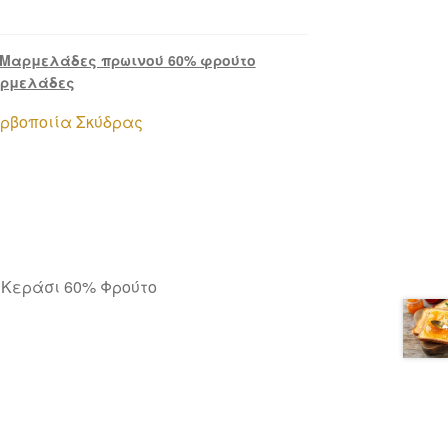
Μαρμελάδες πρωινού 60% φρούτο
ρμελάδες
ρβοποιία Σκύδρας
 Κεράσι 60% Φρούτο