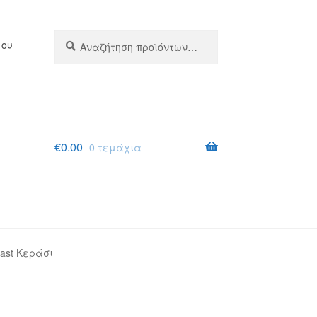
Αναζήτηση
Αναζήτηση
μου
για:
€
0.00
0 τεμάχια
ast Κεράσι
σης