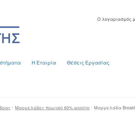
Ο λογαριασμός 
στήματα
Η Εταιρία
Θέσεις Εργασίας
ος
Checkout
Δημιουργία Λογαριασμού Χονδρικής
ύδρας
Μαρμελάδες πρωινού 60% φρούτο
Μαρμελάδα Breakf
ίας
Καλάθι
Καταστήματα
Ο λογαριασμός μου
Όροι χρή