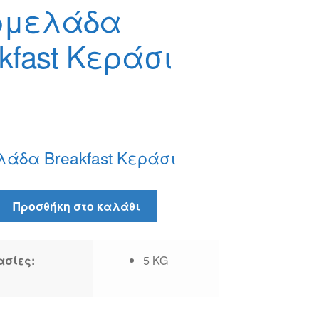
μελάδα
kfast Κεράσι
άδα Breakfast Κεράσι
δα
Προσθήκη στο καλάθι
ασίες:
5 KG