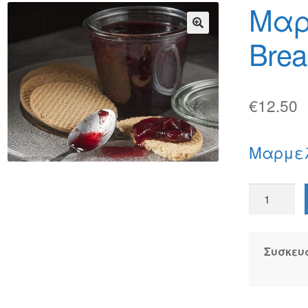
φών
Τρόποι Αποστολής
Τρόποι Πληρωμής
Μαρ
Brea
🔍
€
12.50
Μαρμελ
Μαρμελά
Breakfast
Κεράσι
ποσότητα
Συσκευ