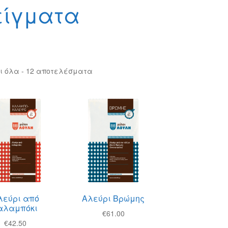
είγματα
ι όλα - 12 αποτελέσματα
λεύρι από
Αλεύρι Βρώμης
αλαμπόκι
€
61.00
€
42.50