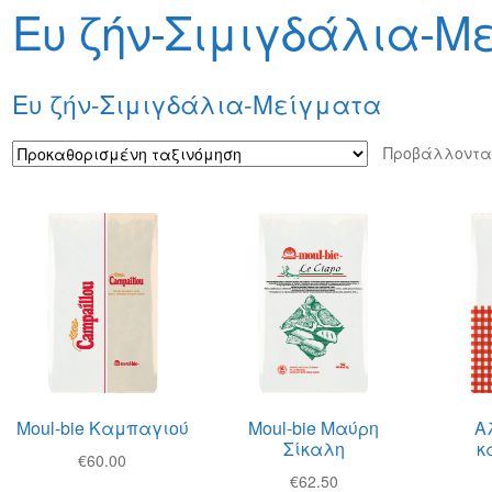
φών
Τρόποι Αποστολής
Τρόποι Πληρωμής
Ευ ζήν-Σιμιγδάλια-Μ
Ευ ζήν-Σιμιγδάλια-Μείγματα
Προβάλλοντα
Moul-bie Καμπαγιού
Moul-bie Μαύρη
Α
Σίκαλη
κ
€
60.00
€
62.50