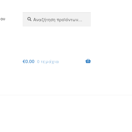
Αναζήτηση
Αναζήτηση
μου
για:
€
0.00
0 τεμάχια
σης