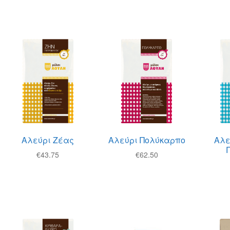
Αλεύρι Ζέας
Αλεύρι Πολύκαρπο
Αλε
€
43.75
€
62.50